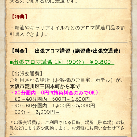
来るので覚えるのに最適です。
【特典】
・精油やキャリアオイルなどのアロマ関連用品を割
引購入できます。
【料金】 出張アロマ講習（講習費+出張交通費）
■
出張アロマ講習 1回（90分） ￥9,800-
【出張交通費】
ご利用される場所（お客様のご自宅、ホテル）が、
大阪市淀川区三国本町から車で
・20分圏内 0円!!(施術料金のみでOK )
・20～40分圏内
500円～1,500円
・40～60分圏内 1,500円～3,000円
・60分～ 3,000円～
＊出張交通費は、ご利用される日時、場所（駐車場）の状
況などにより多少変動します。お気軽にお問い合わせ下さ
い。