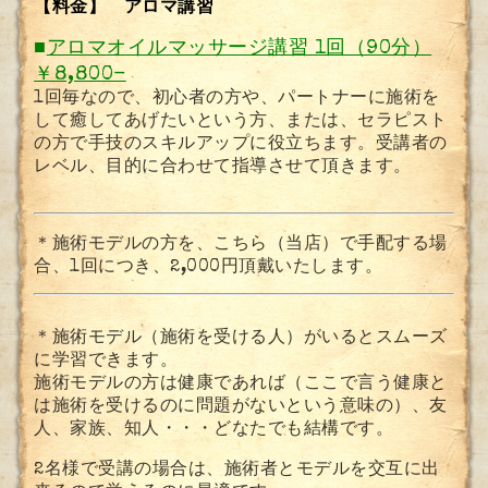
【料金】 アロマ講習
■
アロマオイルマッサージ講習 1回（90分）
￥8,800-
1回毎なので、初心者の方や、パートナーに施術を
して癒してあげたいという方、または、セラピスト
の方で手技のスキルアップに役立ちます。受講者の
レベル、目的に合わせて指導させて頂きます。
＊施術モデルの方を、こちら（当店）で手配する場
合、1回につき、2,000円頂戴いたします。
＊施術モデル（施術を受ける人）がいるとスムーズ
に学習できます。
施術モデルの方は健康であれば（ここで言う健康と
は施術を受けるのに問題がない
という意味の）、友
人、家族、知人・・・どなたでも結構です。
2名様で受講の場合は、施術者とモデルを交互に出