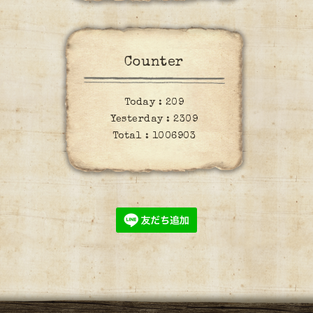
Counter
Today :
209
Yesterday :
2309
Total :
1006903