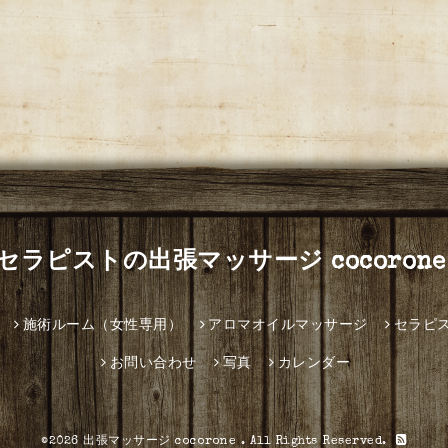
セラピストの出張マッサージ cocorone
施術ルーム（女性専用）
アロマオイルマッサージ
セラピ
お問い合わせ
写真
カレンダー
©2026
出張マッサージ cocorone
. All Rights Reserved.