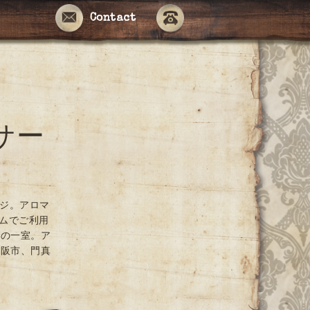
Contact
サー
ージ。アロマ
ームでご利用
ンの一室。ア
大阪市、門真