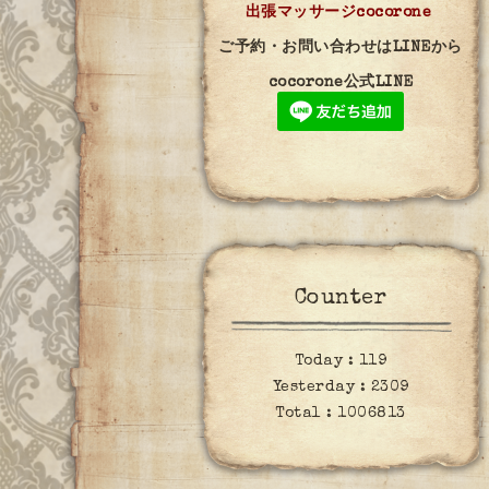
出張マッサージcocorone
ご予約・お問い合わせはLINEから
cocorone公式LINE
Counter
Today :
119
Yesterday :
2309
Total :
1006813