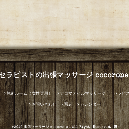
セラピストの出張マッサージ cocorone
施術ルーム（女性専用）
アロマオイルマッサージ
セラピ
お問い合わせ
写真
カレンダー
©2026
出張マッサージ cocorone
. All Rights Reserved.