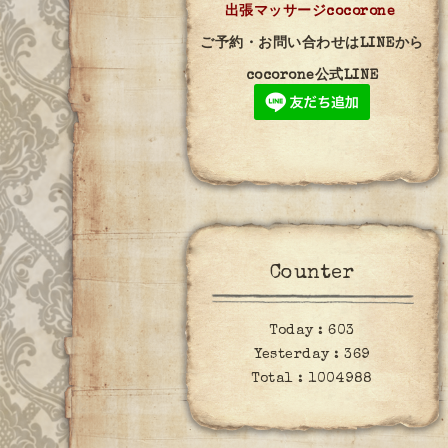
出張マッサージcocorone
ご予約・お問い合わせはLINEから
cocorone公式LINE
Counter
Today :
603
Yesterday :
369
Total :
1004988