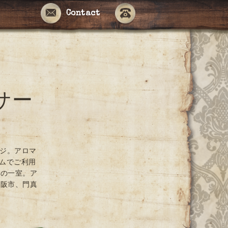
Contact
サー
ージ。アロマ
ームでご利用
ンの一室。ア
大阪市、門真