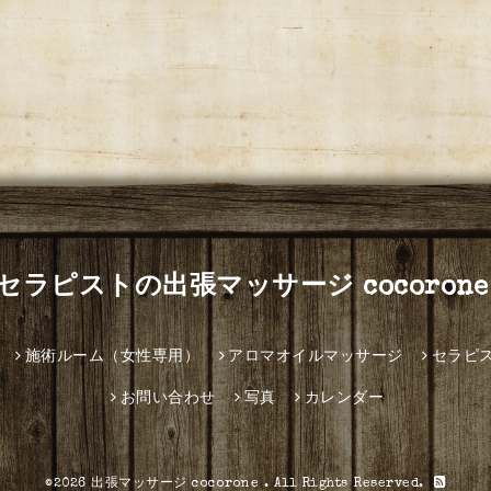
セラピストの出張マッサージ cocorone
施術ルーム（女性専用）
アロマオイルマッサージ
セラピ
お問い合わせ
写真
カレンダー
©2026
出張マッサージ cocorone
. All Rights Reserved.