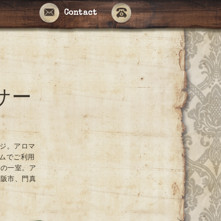
Contact
サー
ージ。アロマ
ームでご利用
ンの一室。ア
大阪市、門真