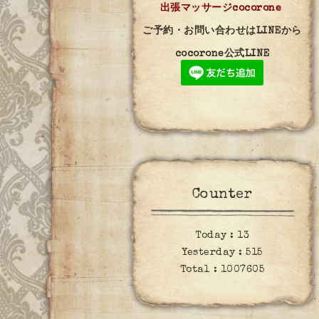
出張マッサージcocorone
ご予約・お問い合わせはLINEから
cocorone公式LINE
Counter
Today :
13
Yesterday :
515
Total :
1007605