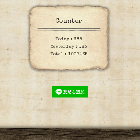
Counter
Today :
388
Yesterday :
383
Total :
1007465