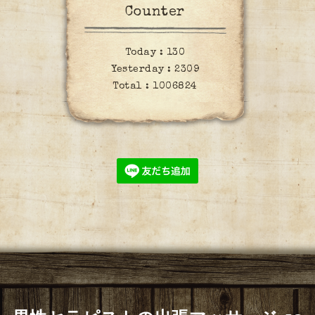
Counter
Today :
130
Yesterday :
2309
Total :
1006824