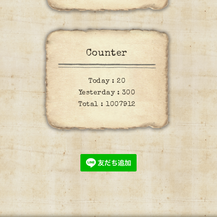
Counter
Today :
20
Yesterday :
300
Total :
1007912