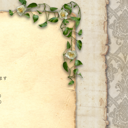
ー
ます
0
0
、