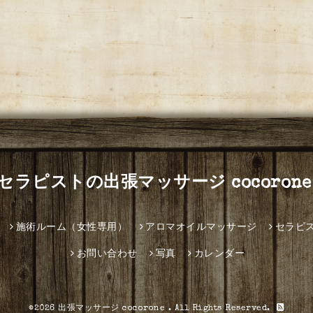
セラピストの出張マッサージ cocorone
施術ルーム（女性専用）
アロマオイルマッサージ
セラピ
お問い合わせ
写真
カレンダー
©2026
出張マッサージ cocorone
. All Rights Reserved.