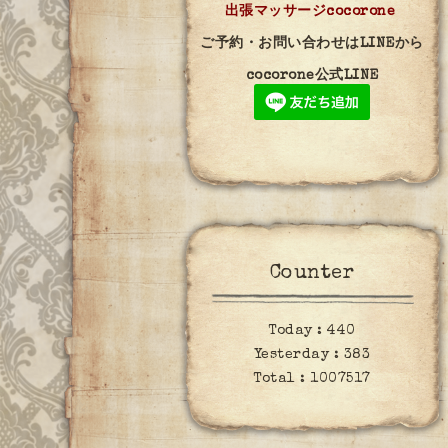
出張マッサージcocorone
ご予約・お問い合わせはLINEから
cocorone公式LINE
Counter
Today :
440
Yesterday :
383
Total :
1007517