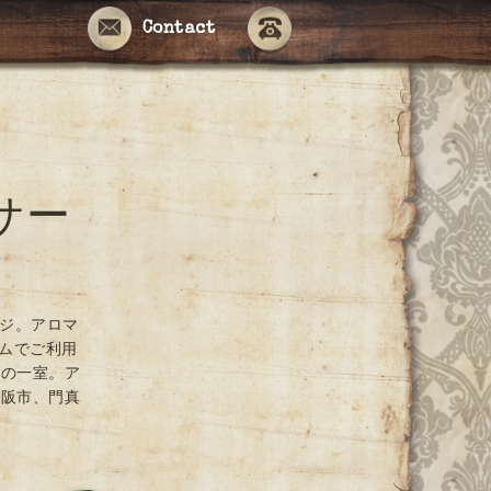
Contact
サー
ージ。アロマ
ームでご利用
ンの一室。ア
大阪市、門真