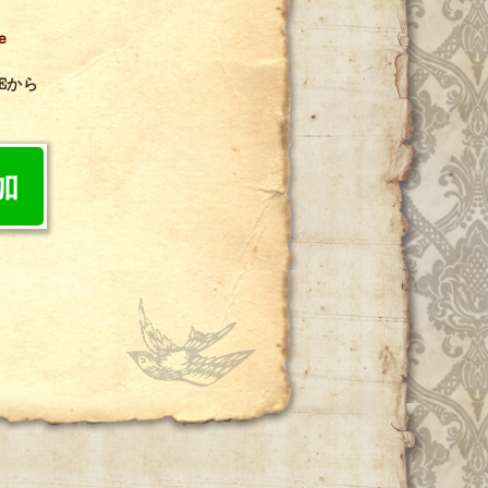
e
Eから