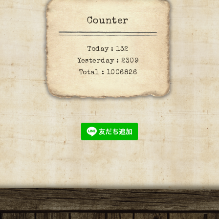
Counter
Today :
132
Yesterday :
2309
Total :
1006826