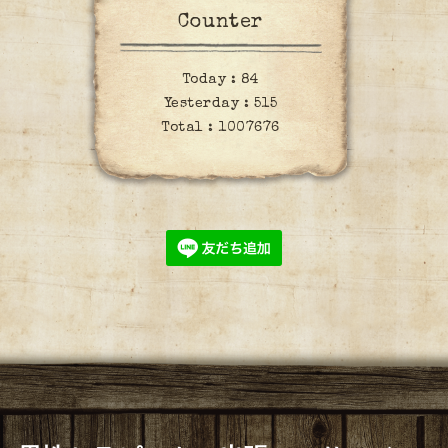
Counter
Today :
84
Yesterday :
515
Total :
1007676