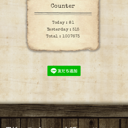
Counter
Today :
81
Yesterday :
515
Total :
1007673