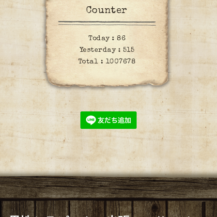
Counter
Today :
86
Yesterday :
515
Total :
1007678