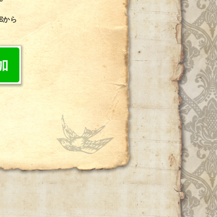
e
Eから