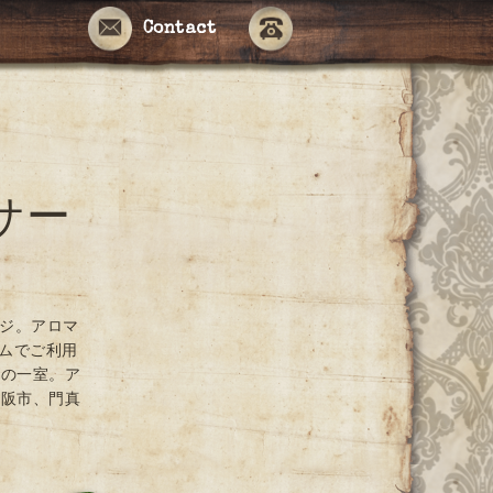
Contact
サー
ージ。アロマ
ームでご利用
ンの一室。ア
大阪市、門真