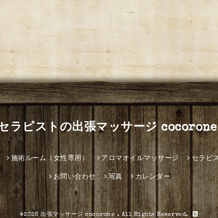
セラピストの出張マッサージ cocorone
施術ルーム（女性専用）
アロマオイルマッサージ
セラピ
お問い合わせ
写真
カレンダー
©2026
出張マッサージ cocorone
. All Rights Reserved.