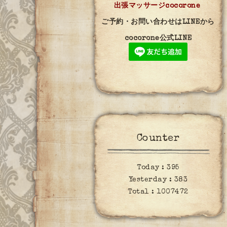
出張マッサージcocorone
ご予約・お問い合わせはLINEから
cocorone公式LINE
Counter
Today :
395
Yesterday :
383
Total :
1007472