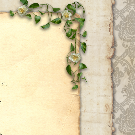
ー
ます。
0
0
、