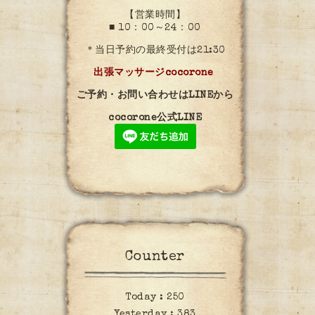
【営業時間】
■ 10：00～24：00
＊当日予約の最終受付は21:30
出張マッサージcocorone
ご予約・お問い合わせはLINEから
cocorone公式LINE
Counter
Today :
250
Yesterday :
383