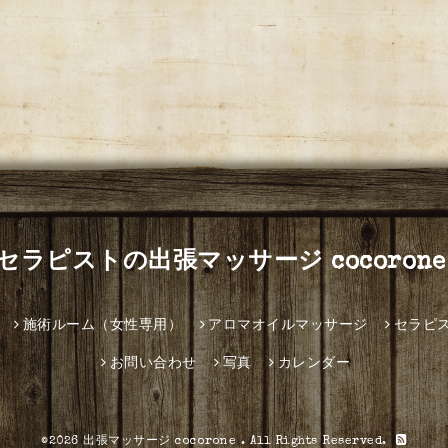
セラピストの出張マッサージ cocorone
施術ルーム（女性専用）
アロマオイルマッサージ
セラピ
お問い合わせ
写真
カレンダー
©2026
出張マッサージ cocorone
. All Rights Reserved.