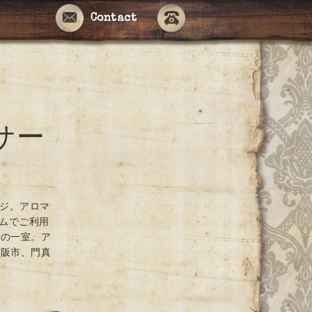
Contact
サー
ージ。アロマ
ームでご利用
ンの一室。ア
大阪市、門真