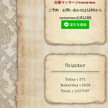
出張マッサージcocorone
ご予約・お問い合わせはLINEから
cocorone公式LINE
Counter
Today :
373
Yesterday :
2309
Total :
1007067