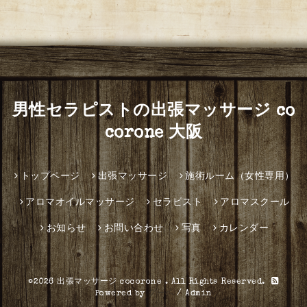
男性セラピストの出張マッサージ co
corone 大阪
トップページ
出張マッサージ
施術ルーム（女性専用）
アロマオイルマッサージ
セラピスト
アロマスクール
お知らせ
お問い合わせ
写真
カレンダー
©2026
出張マッサージ cocorone
. All Rights Reserved.
Powered by
グーペ
/
Admin