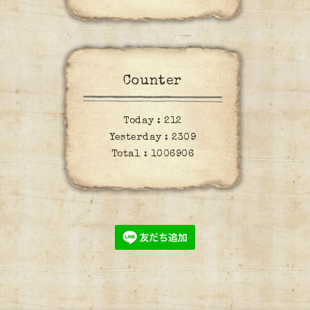
Counter
Today :
212
Yesterday :
2309
Total :
1006906