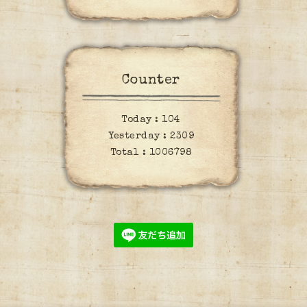
Counter
Today :
104
Yesterday :
2309
Total :
1006798