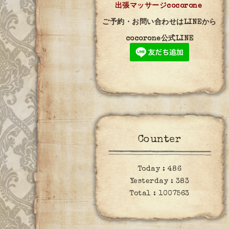
出張マッサージcocorone
ご予約・お問い合わせはLINEから
cocorone公式LINE
Counter
Today :
486
Yesterday :
383
Total :
1007563