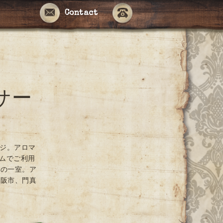
Contact
サー
ージ。アロマ
ームでご利用
ンの一室。ア
大阪市、門真