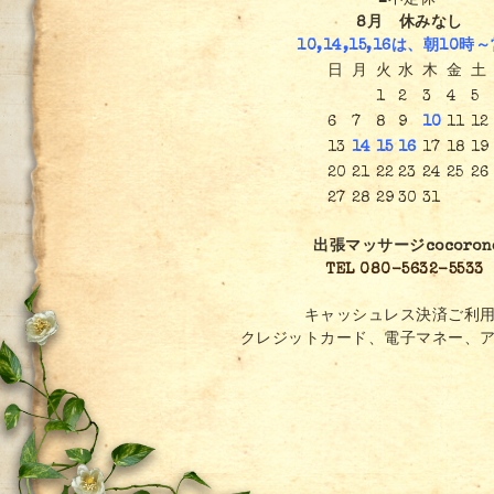
■不定休
8月 休みなし
10,14,15,16は、朝10時
日
月
火
水
木
金
土
1
2
3
4
5
6
7
8
9
10
11
12
13
14
15
16
17
18
19
20
21
22
23
24
25
26
27
28
29
30
31
出張マッサージcocoron
TEL 080-5632-5533
キャッシュレス決済ご利用
クレジットカード、電子マネー、ア