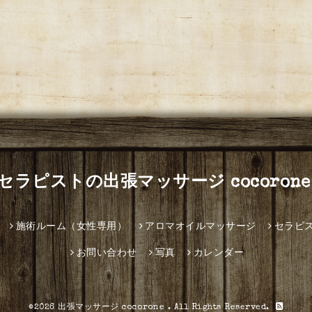
セラピストの出張マッサージ cocorone
施術ルーム（女性専用）
アロマオイルマッサージ
セラピ
お問い合わせ
写真
カレンダー
©2026
出張マッサージ cocorone
. All Rights Reserved.