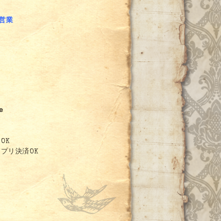
～営業
e
OK
プリ決済OK