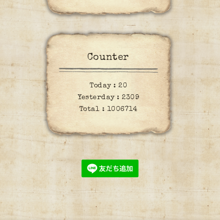
Counter
Today :
20
Yesterday :
2309
Total :
1006714