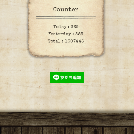
Counter
Today :
369
Yesterday :
383
Total :
1007446