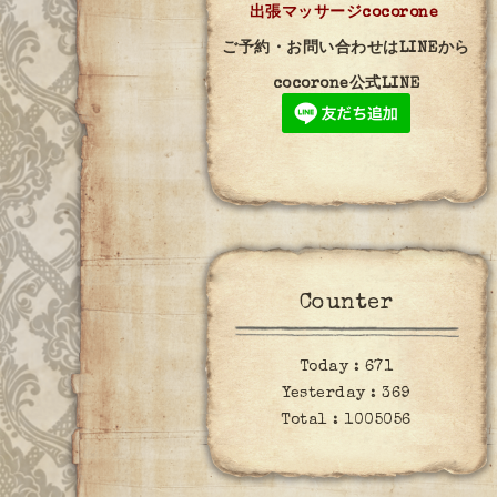
出張マッサージcocorone
ご予約・お問い合わせはLINEから
cocorone公式LINE
Counter
Today :
671
Yesterday :
369
Total :
1005056