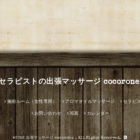
セラピストの出張マッサージ cocorone
施術ルーム（女性専用）
アロマオイルマッサージ
セラピ
お問い合わせ
写真
カレンダー
©2026
出張マッサージ cocorone
. All Rights Reserved.