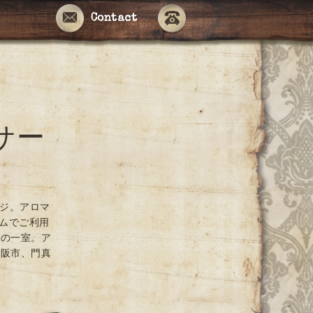
Contact
サー
ージ。アロマ
ームでご利用
ンの一室。ア
大阪市、門真