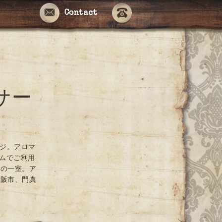
Contact
サー
ージ。アロマ
ームでご利用
ンの一室。ア
大阪市、門真