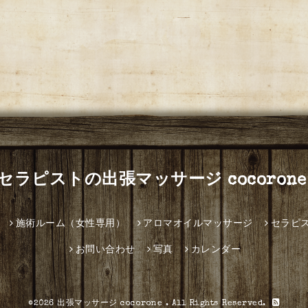
セラピストの出張マッサージ cocorone
施術ルーム（女性専用）
アロマオイルマッサージ
セラピ
お問い合わせ
写真
カレンダー
©2026
出張マッサージ cocorone
. All Rights Reserved.