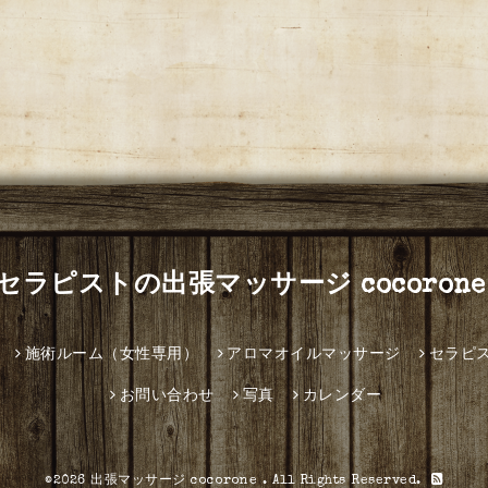
セラピストの出張マッサージ cocorone
施術ルーム（女性専用）
アロマオイルマッサージ
セラピ
お問い合わせ
写真
カレンダー
©2026
出張マッサージ cocorone
. All Rights Reserved.