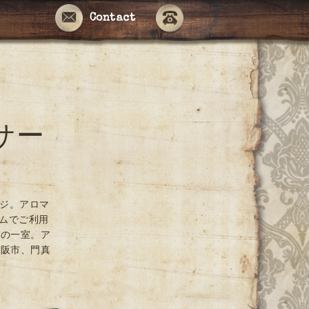
Contact
サー
ージ。アロマ
ームでご利用
ンの一室。ア
大阪市、門真