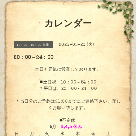
カレンダー
2023-05-23 (火)
10：00～19：00 営業
20：00～24：00
本日も元気に営業しております。
◼️土日祝 10：00～24：00
＊平日は、20：00～24：00
＊当日分のご予約は21:00までにご連絡下さい。宜し
くお願い致します。
■不定休
5月
3,4,5 休み
日
月
火
水
木
金
土