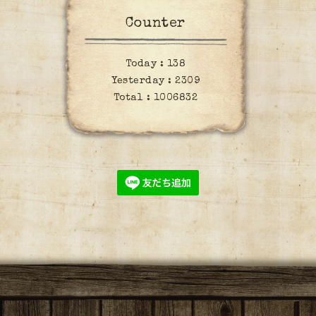
Counter
Today :
138
Yesterday :
2309
Total :
1006832