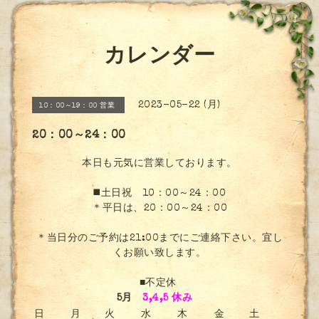
カレンダー
2023-05-22 (月)
10：00～19：00 営業
20：00～24：00
本日も元気に営業しております。
◼️土日祝 10：00～24：00
＊平日は、20：00～24：00
＊当日分のご予約は21:00までにご連絡下さい。宜し
くお願い致します。
■不定休
5月
3,4,5 休み
日
月
火
水
木
金
土