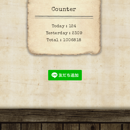
Counter
Today :
124
Yesterday :
2309
Total :
1006818