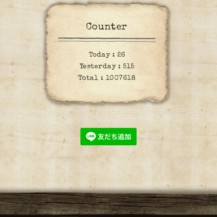
Counter
Today :
26
Yesterday :
515
Total :
1007618