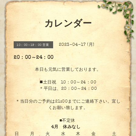
カレンダー
2023-04-17 (月)
10：00～19：00 営業
20：00～24：00
本日も元気に営業しております。
◼️土日祝 10：00～24：00
＊平日は、20：00～24：00
＊当日分のご予約は21:00までにご連絡下さい。宜し
くお願い致します。
■不定休
4月 休みなし
日
月
火
水
木
金
土