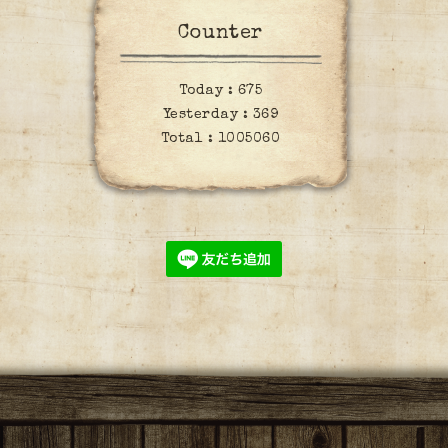
Counter
Today :
675
Yesterday :
369
Total :
1005060