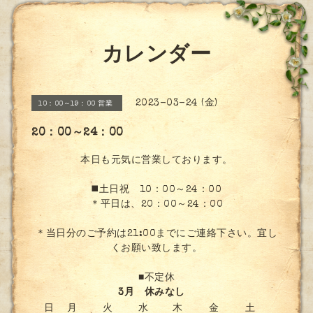
カレンダー
2023-03-24 (金)
10：00～19：00 営業
20：00～24：00
本日も元気に営業しております。
◼️土日祝 10：00～24：00
＊平日は、20：00～24：00
＊当日分のご予約は21:00までにご連絡下さい。宜し
くお願い致します。
■不定休
3月 休みなし
日
月
火
水
木
金
土