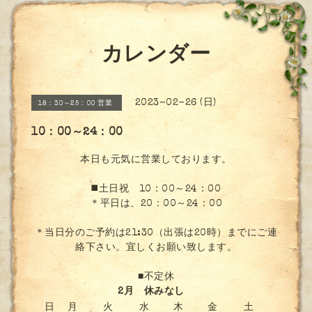
カレンダー
2023-02-26 (日)
18：30～25：00 営業
10：00～24：00
本日も元気に営業しております。
◼️土日祝 10：00～24：00
＊平日は、20：00～24：00
＊当日分のご予約は21:30（出張は20時）までにご連
絡下さい。宜しくお願い致します。
■不定休
2月 休みなし
日
月
火
水
木
金
土