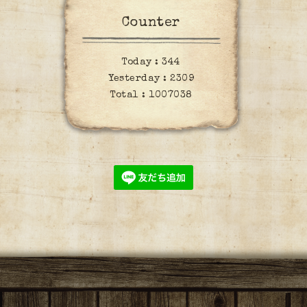
Counter
Today :
344
Yesterday :
2309
Total :
1007038