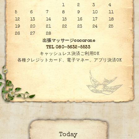
1
2
3
4
5
6
7
8
9
10
11
12
13
14
15
16
17
18
19
20
21
22
23
24
25
26
27
28
出張マッサージcocorone
TEL 080-5632-5533
キャッシュレス決済ご利用OK
各種クレジットカード、電子マネー、アプリ決済OK
Today