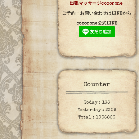
出張マッサージcocorone
ご予約・お問い合わせはLINEから
cocorone公式LINE
Counter
Today :
166
Yesterday :
2309
Total :
1006860