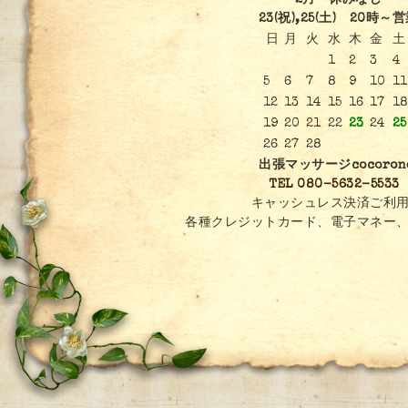
2月 休みなし
23(祝),25(土) 20時～
日
月
火
水
木
金
土
1
2
3
4
5
6
7
8
9
10
11
12
13
14
15
16
17
1
19
20
21
22
23
24
25
26
27
28
出張マッサージcocoron
TEL 080-5632-5533
キャッシュレス決済ご利用
各種クレジットカード、電子マネー、