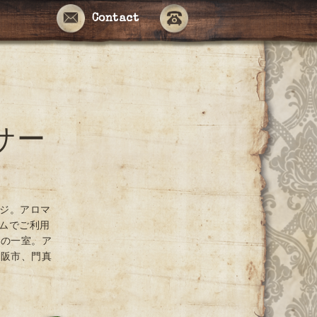
Contact
サー
ージ。アロマ
ームでご利用
ンの一室。ア
大阪市、門真