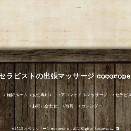
セラピストの出張マッサージ cocorone
施術ルーム（女性専用）
アロマオイルマッサージ
セラピ
お問い合わせ
写真
カレンダー
©2026
出張マッサージ cocorone
. All Rights Reserved.