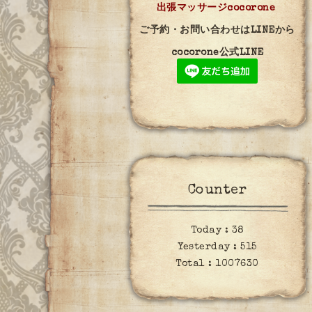
出張マッサージcocorone
ご予約・お問い合わせはLINEから
cocorone公式LINE
Counter
Today :
38
Yesterday :
515
Total :
1007630