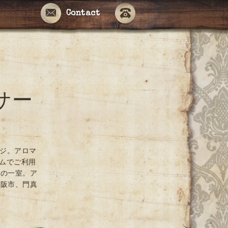
Contact
サー
ージ。アロマ
ームでご利用
ンの一室。ア
大阪市、門真