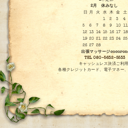
■不定休
2月 休みなし
日
月
火
水
木
金
土
1
2
3
4
5
6
7
8
9
10
11
12
13
14
15
16
17
1
19
20
21
22
23
24
25
26
27
28
出張マッサージcocoron
TEL 080-5632-5533
キャッシュレス決済ご利用
各種クレジットカード、電子マネー、