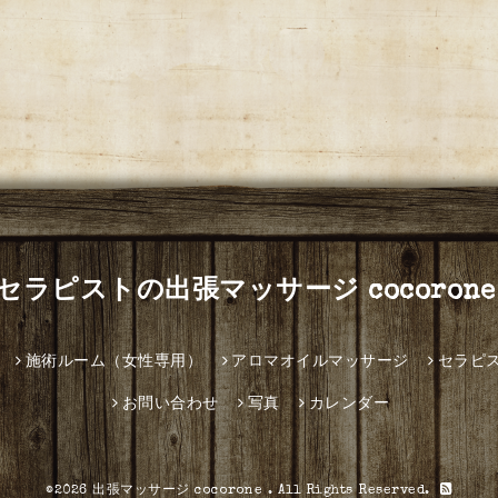
セラピストの出張マッサージ cocorone
施術ルーム（女性専用）
アロマオイルマッサージ
セラピ
お問い合わせ
写真
カレンダー
©2026
出張マッサージ cocorone
. All Rights Reserved.