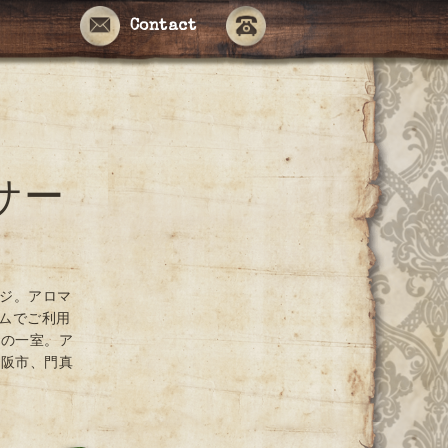
Contact
サー
ージ。アロマ
ームでご利用
ンの一室。ア
大阪市、門真