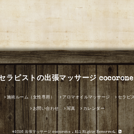
セラピストの出張マッサージ cocorone
施術ルーム（女性専用）
アロマオイルマッサージ
セラピ
お問い合わせ
写真
カレンダー
©2026
出張マッサージ cocorone
. All Rights Reserved.