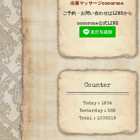
出張マッサージcocorone
ご予約・お問い合わせはLINEから
cocorone公式LINE
Counter
Today :
1834
Yesterday :
369
Total :
1006219