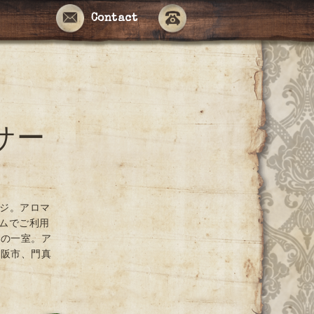
Contact
サー
ージ。アロマ
ームでご利用
ンの一室。ア
大阪市、門真