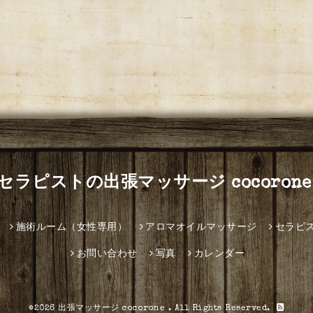
セラピストの出張マッサージ cocorone
施術ルーム（女性専用）
アロマオイルマッサージ
セラピ
お問い合わせ
写真
カレンダー
©2026
出張マッサージ cocorone
. All Rights Reserved.