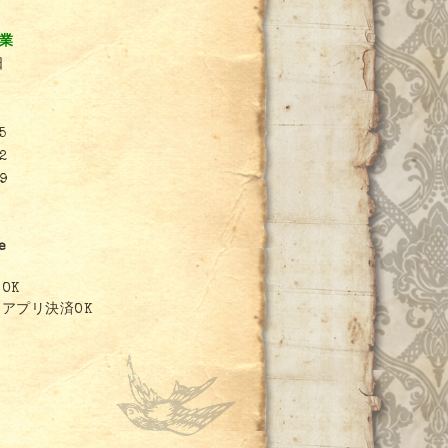
営業
日
5
2
9
e
OK
アプリ決済OK