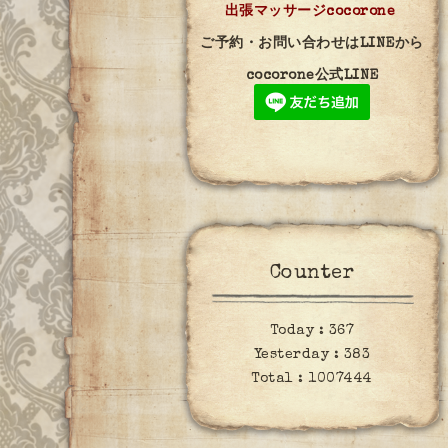
出張マッサージcocorone
ご予約・お問い合わせはLINEから
cocorone公式LINE
Counter
Today :
367
Yesterday :
383
Total :
1007444