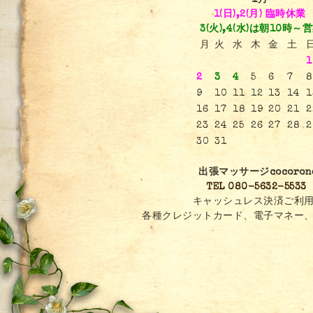
1月
1(日),2(月) 臨時休業
3(火),4(水)は朝10時～
月
火
水
木
金
土
1
2
3
4
5
6
7
8
9
10
11
12
13
14
1
16
17
18
19
20
21
2
23
24
25
26
27
28
2
30
31
出張マッサージcocoron
TEL 080-5632-5533
キャッシュレス決済ご利用
各種クレジットカード、電子マネー、