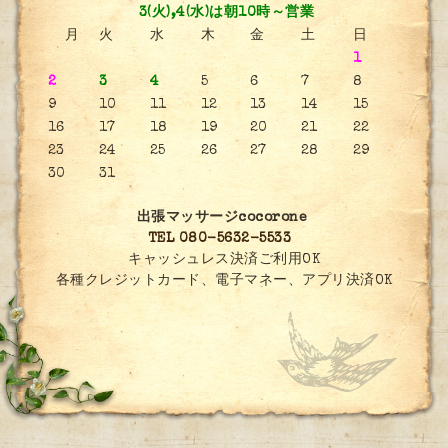
3(火),4(水)は朝10時～営業
月
火
水
木
金
土
日
1
2
3
4
5
6
7
8
9
10
11
12
13
14
15
16
17
18
19
20
21
22
23
24
25
26
27
28
29
30
31
出張マッサージcocorone
TEL 080-5632-5533
キャッシュレス決済ご利用OK
各種クレジットカード、電子マネー、アプリ決済OK