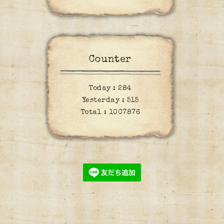
Counter
Today :
284
Yesterday :
515
Total :
1007876