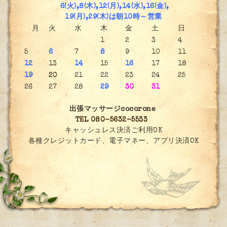
6(火),8(木),12(月),14(水),16(金),
19(月),29(木)は朝10時～営業
月
火
水
木
金
土
日
1
2
3
4
5
6
7
8
9
10
11
12
13
14
15
16
17
18
19
20
21
22
23
24
25
26
27
28
29
30
31
出張マッサージcocorone
TEL 080-5632-5533
キャッシュレス決済ご利用OK
各種クレジットカード、電子マネー、アプリ決済OK