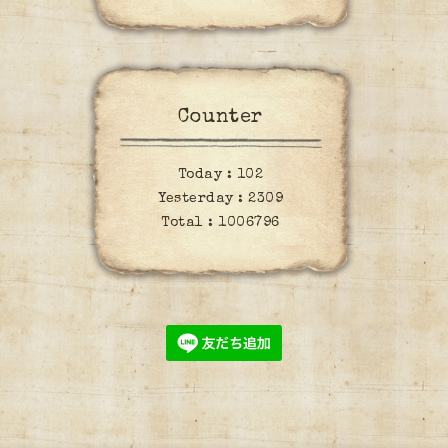
Counter
Today :
102
Yesterday :
2309
Total :
1006796