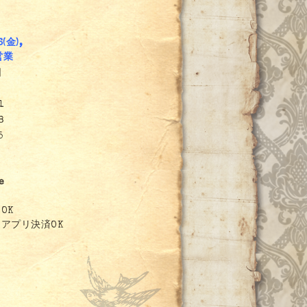
6(金),
営業
日
1
8
5
e
OK
アプリ決済OK