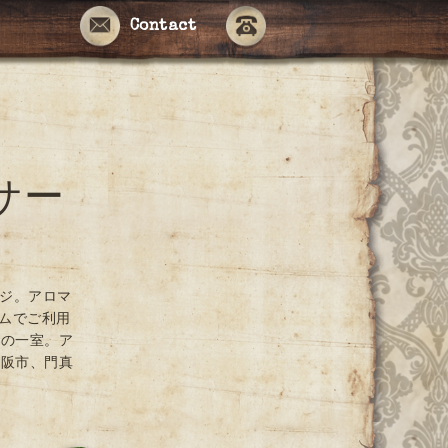
Contact
サー
ージ。アロマ
ームでご利用
ンの一室。ア
大阪市、門真