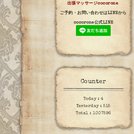
出張マッサージcocorone
ご予約・お問い合わせはLINEから
cocorone公式LINE
Counter
Today :
4
Yesterday :
515
Total :
1007596