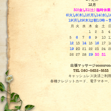
■不定休
12月
30(金),31(土) 臨時休業
6(火),8(木),12(月),14(水),1
19(月),29(木)は朝10時～
月
火
水
木
金
土
1
2
3
4
5
6
7
8
9
10
1
12
13
14
15
16
17
1
19
20
21
22
23
24
2
26
27
28
29
30
31
出張マッサージcocoron
TEL 080-5632-5533
キャッシュレス決済ご利用
各種クレジットカード、電子マネー、