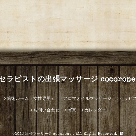
セラピストの出張マッサージ cocorone
施術ルーム（女性専用）
アロマオイルマッサージ
セラピ
お問い合わせ
写真
カレンダー
©2026
出張マッサージ cocorone
. All Rights Reserved.