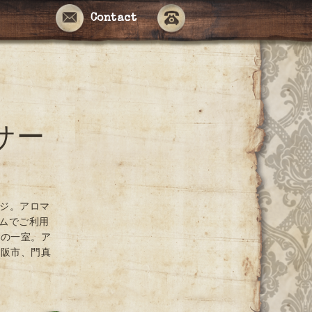
Contact
サー
ージ。アロマ
ームでご利用
ンの一室。ア
大阪市、門真