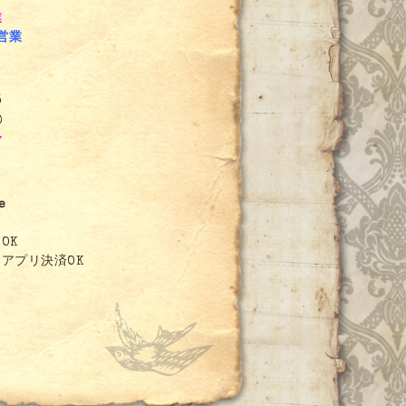
業
～営業
3
0
7
e
OK
アプリ決済OK