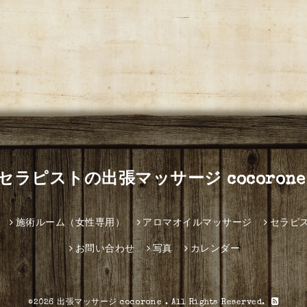
セラピストの出張マッサージ cocorone
施術ルーム（女性専用）
アロマオイルマッサージ
セラピ
お問い合わせ
写真
カレンダー
©2026
出張マッサージ cocorone
. All Rights Reserved.