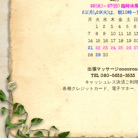
11月
22(火)～27(日) 臨時休
21(月),29(火)は、朝10時
月
火
水
木
金
土
日
1
2
3
4
5
6
7
8
9
10
11
12
1
14
15
16
17
18
19
2
21
22
23
24
25
26
2
28
29
30
出張マッサージcocoron
TEL 080-5632-5533
キャッシュレス決済ご利用
各種クレジットカード、電子マネー、