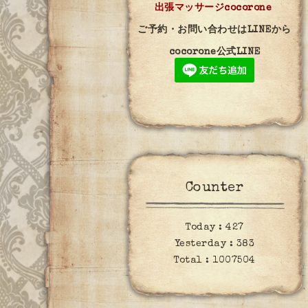
出張マッサージcocorone
ご予約・お問い合わせはLINEから
cocorone公式LINE
Counter
Today :
427
Yesterday :
383
Total :
1007504