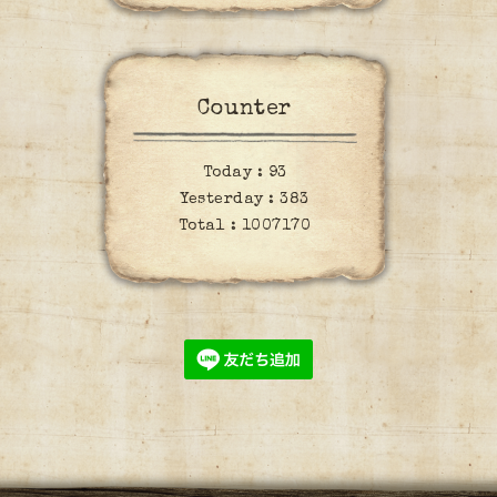
Counter
Today :
93
Yesterday :
383
Total :
1007170