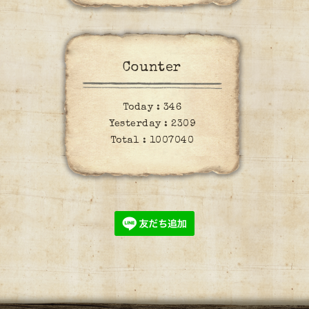
Counter
Today :
346
Yesterday :
2309
Total :
1007040