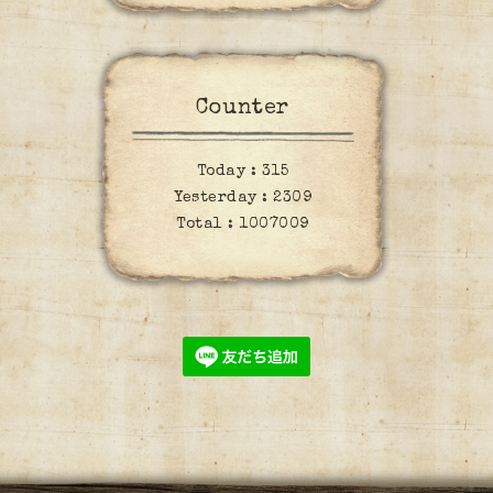
Counter
Today :
315
Yesterday :
2309
Total :
1007009