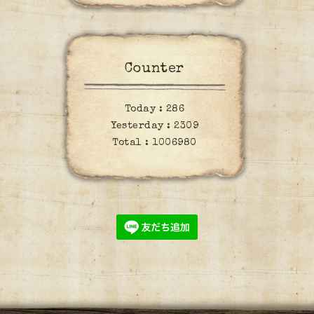
Counter
Today :
286
Yesterday :
2309
Total :
1006980