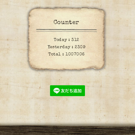
Counter
Today :
312
Yesterday :
2309
Total :
1007006