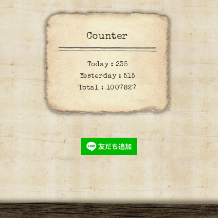
Counter
Today :
235
Yesterday :
515
Total :
1007827