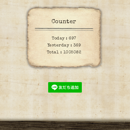
Counter
Today :
697
Yesterday :
369
Total :
1005082