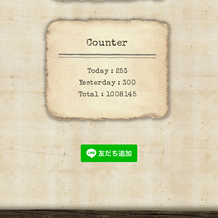
Counter
Today :
253
Yesterday :
300
Total :
1008145