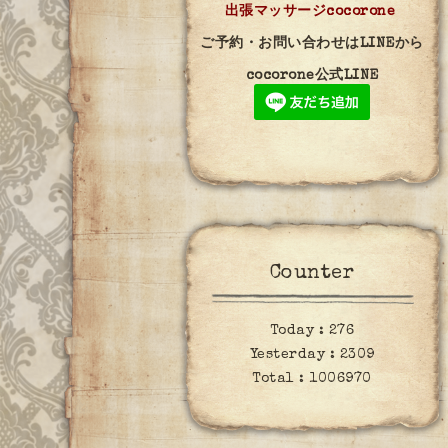
出張マッサージcocorone
ご予約・お問い合わせはLINEから
cocorone公式LINE
Counter
Today :
276
Yesterday :
2309
Total :
1006970