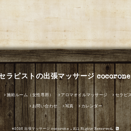
セラピストの出張マッサージ cocorone
施術ルーム（女性専用）
アロマオイルマッサージ
セラピ
お問い合わせ
写真
カレンダー
©2026
出張マッサージ cocorone
. All Rights Reserved.