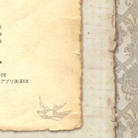
日
2
9
6
e
OK
アプリ決済OK