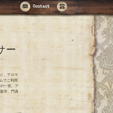
Contact
サー
ージ。アロマ
ームでご利用
ンの一室。ア
大阪市、門真