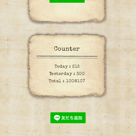
Counter
Today :
215
Yesterday :
300
Total :
1008107