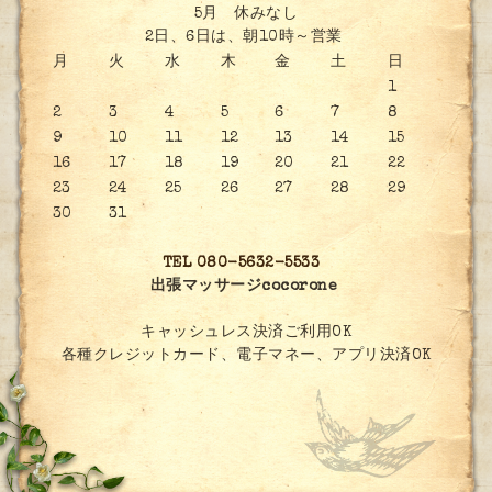
5月 休みなし
2日、6日は、朝10時～営業
月
火
水
木
金
土
日
1
2
3
4
5
6
7
8
9
10
11
12
13
14
15
16
17
18
19
20
21
22
23
24
25
26
27
28
29
30
31
TEL 080-5632-5533
出張マッサージcocorone
キャッシュレス決済ご利用OK
各種クレジットカード、電子マネー、アプリ決済OK