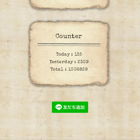
Counter
Today :
135
Yesterday :
2309
Total :
1006829