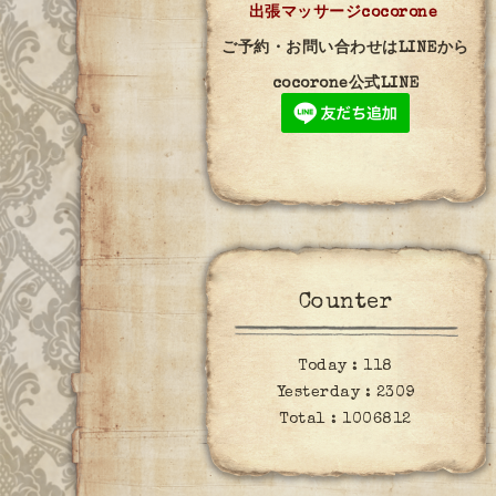
出張マッサージcocorone
ご予約・お問い合わせはLINEから
cocorone公式LINE
Counter
Today :
118
Yesterday :
2309
Total :
1006812