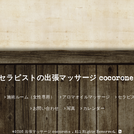
セラピストの出張マッサージ cocorone
施術ルーム（女性専用）
アロマオイルマッサージ
セラピ
お問い合わせ
写真
カレンダー
©2026
出張マッサージ cocorone
. All Rights Reserved.