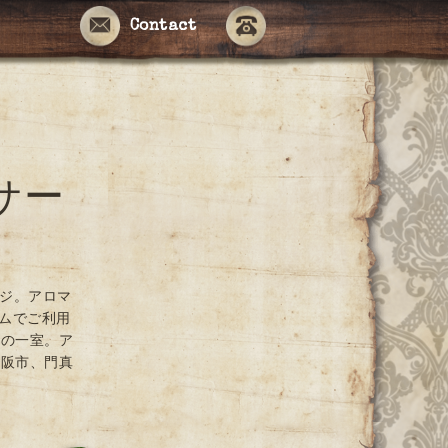
Contact
サー
ージ。アロマ
ームでご利用
ンの一室。ア
大阪市、門真